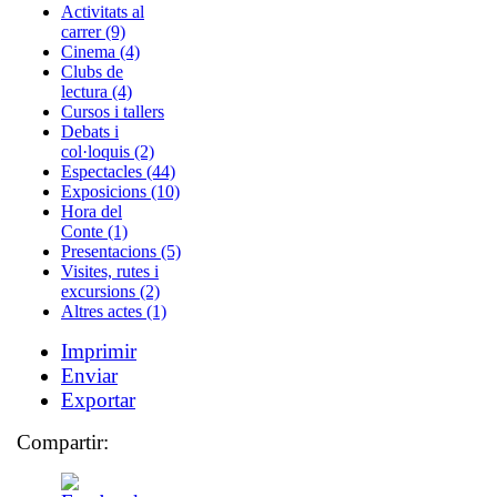
Activitats al
carrer (9)
Cinema (4)
Clubs de
lectura (4)
Cursos i tallers
Debats i
col·loquis (2)
Espectacles (44)
Exposicions (10)
Hora del
Conte (1)
Presentacions (5)
Visites, rutes i
excursions (2)
Altres actes (1)
Imprimir
Enviar
Exportar
Compartir: