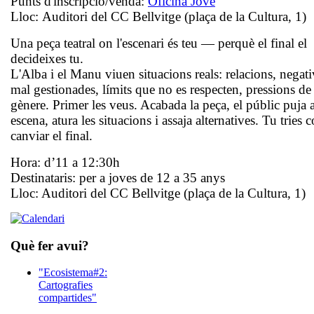
Punts d'inscripció/venda:
Oficina Jove
Lloc:
Auditori del CC Bellvitge (plaça de la Cultura, 1)
Una peça teatral on l'escenari és teu — perquè el final el
decideixes tu.
L'Alba i el Manu viuen situacions reals: relacions, negati
mal gestionades, límits que no es respecten, pressions de
gènere. Primer les veus. Acabada la peça, el públic puja 
escena, atura les situacions i assaja alternatives. Tu tries 
canviar el final.
Hora: d’11 a 12:30h
Destinataris: per a joves de 12 a 35 anys
Lloc: Auditori del CC Bellvitge (plaça de la Cultura, 1)
Què fer avui?
"Ecosistema#2:
Cartografies
compartides"