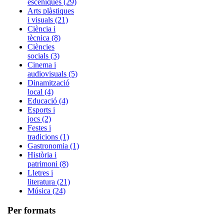
escèniques (29)
Arts plàstiques
i visuals (21)
Ciència i
tècnica (8)
Ciències
socials (3)
Cinema i
audiovisuals (5)
Dinamització
local (4)
Educació (4)
Esports i
jocs (2)
Festes i
tradicions (1)
Gastronomia (1)
Història i
patrimoni (8)
Lletres i
literatura (21)
Música (24)
Per formats